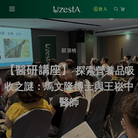
登入
部落格
【醫研講座】
探索營養品吸
收之謎
：馬文隆博士與王崧中
醫師