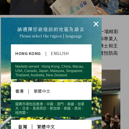
——
×
請選擇您欲造訪的地區及語言
優世德於週六下午在台中鳳凰酒店舉辦了一場精彩
Please select the region | language
的醫研講座活動，吸引了一大批健康愛好者和專業人
士參加。這次活動的兩位主講嘉賓，馬文隆博士和王
HONG KONG
|
ENGLISH
崧中醫師，分別探討了關於營養品吸收和中醫預防高
血壓、高血脂、高血糖的獨特洞見。
Markets served : Hong Kong, China, Macau,
USA, Canada, Japan, Malaysia, Singapore,
Thailand, Australia, New Zealand.
香港
|
繁體中文
服務市場包括香港、中國、澳門、美國、加拿
大、日本、馬來西亞、新加坡、泰國、澳洲、
紐西蘭。
台灣
|
繁體中文