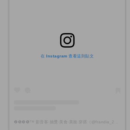
在 Instagram 查看這則貼文
❷❺❸❺ᵀᵂ 影音客∙抽獎∙美食∙美妝∙穿搭（@frandia_2535）分享的貼文