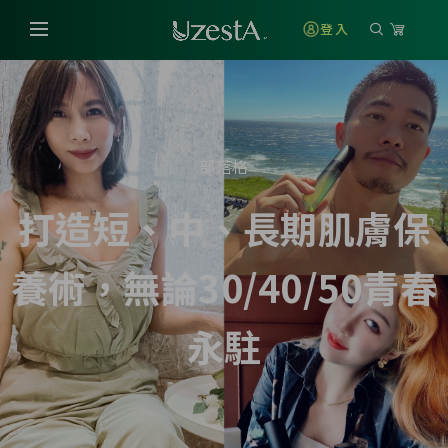
登入
部落格
打造短、中、長期肌膚保
養術，無論30/40/50青春
永駐