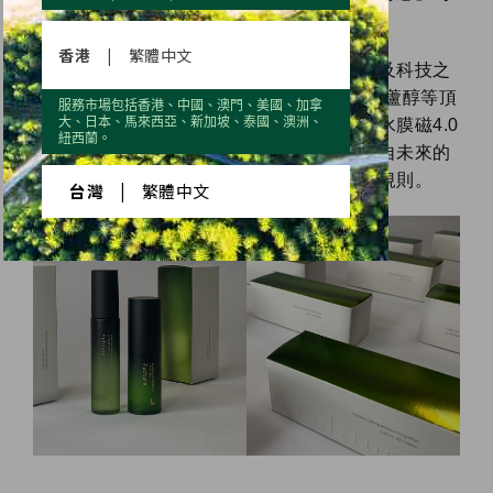
訴求的新世代簡單高效保養新觀念。
香港
|
繁體中文
未來希保養系列也是集所有優世德產品成分及科技之
大成的一個產品，運用NMN、富勒烯、白藜蘆醇等頂
服務市場包括香港、中國、澳門、美國、加拿
大、日本、馬來西亞、新加坡、泰國、澳洲、
級成分，並運用脂質體技術、微米纖維素及水膜磁4.0
紐西蘭。
技術，一瓶多功，兩瓶搞定，號稱「一瓶來自未來的
保養品」，優世德將重新定義抗老保養遊戲規則。
台灣
|
繁體中文