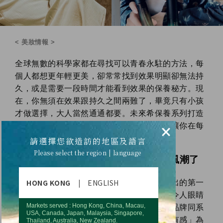
< 美妝情報 >
全球無數的科學家都在尋找可以青春永駐的方法，每
個人都想更年輕更美，卻常常找到效果明顯卻無法持
久，或是需要一段時間才能看到效果的保養秘方。現
在，你無須在效果跟持久之間兩難了，畢竟只有小孩
才做選擇，大人當然通通都要。未來希保養系列打造
短、中、長期保養術，無論男性女性，都能讓你在每
×
個年齡階段獲得想要的。
請選擇您欲造訪的地區及語言
Please select the region | language
簡單高效保養術正夯！你跟上這股風潮了
嗎？
HONG KONG
|
ENGLISH
「未來希保養系列」是優世德全球集團所推出的第一
款個人保養品系列產品線，特別精心打造、令人眼睛
Markets served : Hong Kong, China, Macau,
為之一亮的風格設計，並大膽採用與優世德品牌同系
USA, Canada, Japan, Malaysia, Singapore,
列的松青綠，主打以「極簡單、無性別、超有感」為
Thailand, Australia, New Zealand.