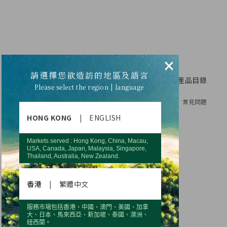
×
請選擇您欲造訪的地區及語言
產品目錄
Please select the region | language
常見問題
HONG KONG
|
ENGLISH
Markets served : Hong Kong, China, Macau,
USA, Canada, Japan, Malaysia, Singapore,
Thailand, Australia, New Zealand.
香港
|
繁體中文
服務市場包括香港、中國、澳門、美國、加拿
大、日本、馬來西亞、新加坡、泰國、澳洲、
紐西蘭。