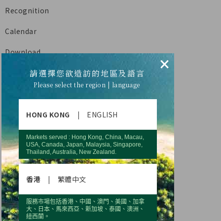
Recognition
Calendar
Download
×
請選擇您欲造訪的地區及語言
Please select the region | language
HONG KONG
|
ENGLISH
Markets served : Hong Kong, China, Macau,
USA, Canada, Japan, Malaysia, Singapore,
Thailand, Australia, New Zealand.
香港
|
繁體中文
服務市場包括香港、中國、澳門、美國、加拿
大、日本、馬來西亞、新加坡、泰國、澳洲、
紐西蘭。