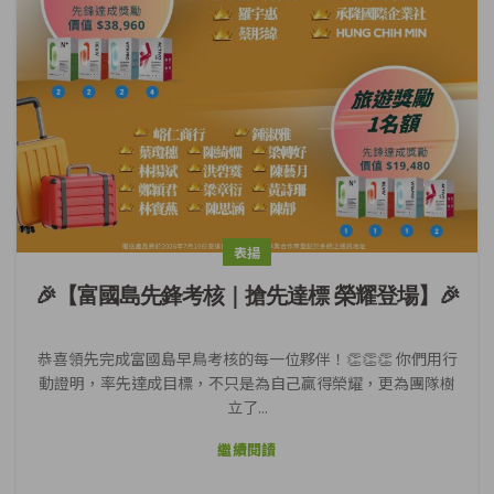
表揚
🎉【富國島先鋒考核｜搶先達標 榮耀登場】🎉
恭喜領先完成富國島早鳥考核的每一位夥伴！👏👏👏 你們用行
動證明，率先達成目標，不只是為自己贏得榮耀，更為團隊樹
立了...
繼續閱讀