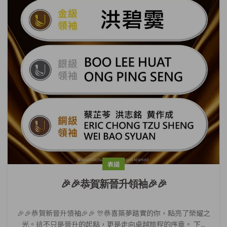
表揚
🎉🎉恭賀新晉升領袖🎉🎉
🎉🎉恭賀新晉升領袖🎉🎉 🎊恭喜築夢踏實的你，點亮了榮耀之
光。這不只是晉升的起點，更是走向卓越旅程的序章。 下...