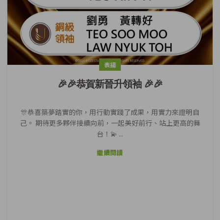
表揚
🎉🎉恭賀新晉升領袖 🎉🎉
🎊恭喜築夢踏實的你，用行動實踐了成果，用實力來證明自
己。 期待更多夥伴接續向前，一起美好前行、站上更高的舞
台！💫 ...
繼續閱讀