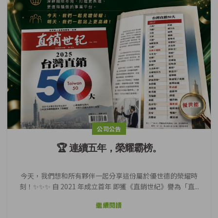
公司公告
🏆 連續五年，榮耀霸榜。
今天，我們想和所有夥伴一起分享這份屬於優世德的榮耀時
刻！✨✨✨ 自 2021 年成立首年 即獲《直銷世紀》譽為「直...
繼續閱讀