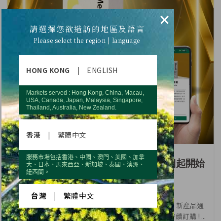
×
請選擇您欲造訪的地區及語言
Please select the region | language
HONG KONG
|
ENGLISH
Markets served : Hong Kong, China, Macau,
USA, Canada, Japan, Malaysia, Singapore,
Thailand, Australia, New Zealand.
香港
|
繁體中文
公司公告
服務市場包括香港、中國、澳門、美國、加拿
全新效期『瑞智緩釋微粒膠囊』，即日起開始
大、日本、馬來西亞、新加坡、泰國、澳洲、
紐西蘭。
配送。
台灣
|
繁體中文
全新效期『瑞智緩釋微粒膠囊』，即日起開始配送。新產品通
過檢測，效期延長為36個月，感謝您的支持並歡迎持續訂購 ! ...