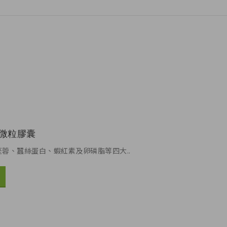
釋微粒膠囊
蓉、蠶絲蛋白、蝦紅素及卵磷脂等四大..