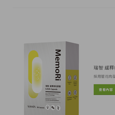
瑞智 緩
採用管花肉蓯
查看內容