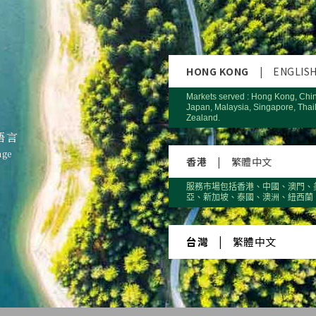
HONG KONG
|
ENGLIS
Markets served : Hong Kong, Chi
Japan, Malaysia, Singapore, Thai
Zealand.
語言
age
凍
香港
|
繁體中文
微藻DHA、複合乳酸菌、複合苺果精華..
服務市場包括香港、中國、澳門、
亞、新加坡、泰國、澳洲、紐西蘭
台灣
|
繁體中文