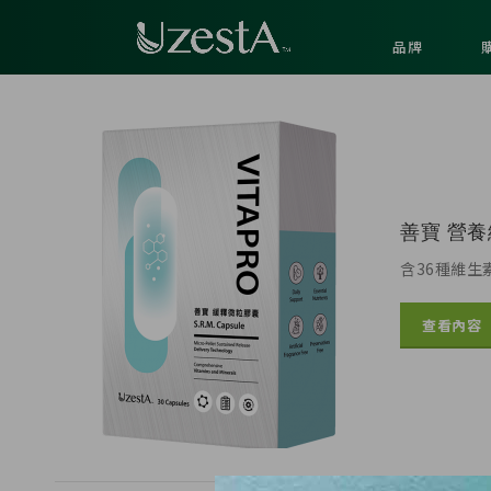
品牌
善寶 營
含36種維
查看內容