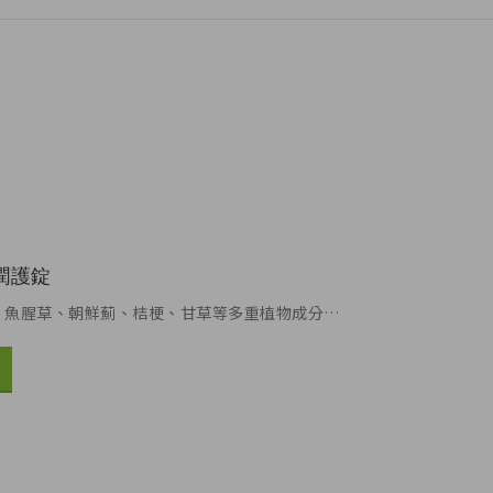
潤護錠
、魚腥草、朝鮮薊、桔梗、甘草等多重植物成分…