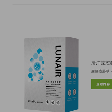
清沛雙控
嚴選療肺草
查看內容