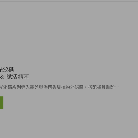
光泌碼
＆ 賦活精萃
時光泌碼系列導入靈芝與海茴香雙植物外泌體，搭配補骨脂酚…