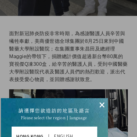
面對新冠肺炎防疫非常時期，為感謝醫護人員辛苦與
犧牲奉獻，美商優世德全球集團於8月25日來到中國
醫藥大學附設醫院；在集團董事朱昌田及總經理
Maggie的帶領下，捐贈總計價值超過新台幣80萬的
寶視傑Q凍300盒，給辛苦的醫護人員，受到中國醫藥
大學附設醫院代表及醫護人員們的熱烈歡迎，派出代
表接受愛心物資，並回贈感謝狀致意。
×
請選擇您欲造訪的地區及語言
Please select the region | language
HONG KONG
|
ENGLISH