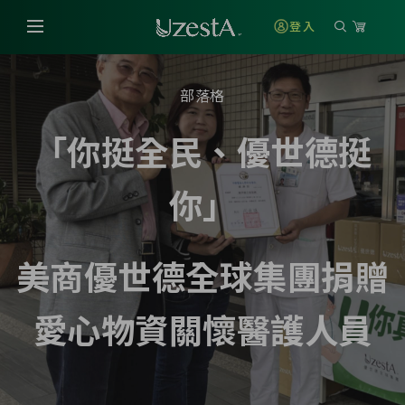
登入
部落格
「你挺全民、優世德挺
你」
美商優世德全球集團捐贈
愛心物資關懷醫護人員