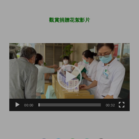
觀賞捐贈花絮影片
視
訊
播
放
器
00:00
00:32