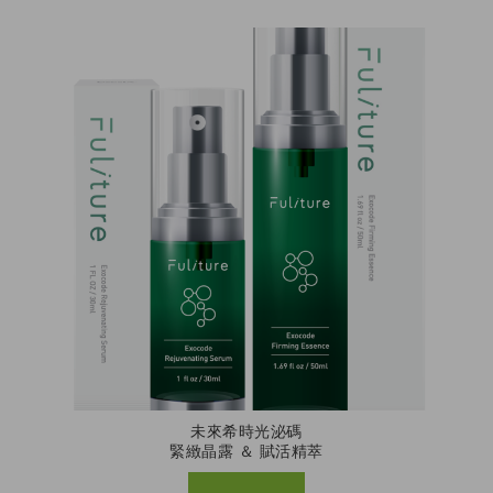
未來希時光泌碼
緊緻晶露 ＆ 賦活精萃