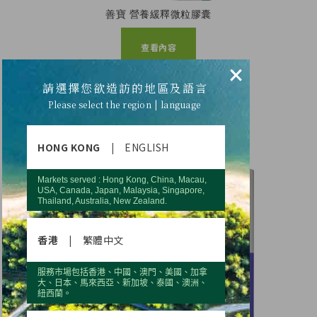
善寶 營養緩釋微粒膠囊
查看內容
×
請選擇您欲造訪的地區及語言
Please select the region | language
HONG KONG
|
ENGLISH
Markets served : Hong Kong, China, Macau,
USA, Canada, Japan, Malaysia, Singapore,
Thailand, Australia, New Zealand.
香港
|
繁體中文
服務市場包括香港、中國、澳門、美國、加拿
大、日本、馬來西亞、新加坡、泰國、澳洲、
紐西蘭。