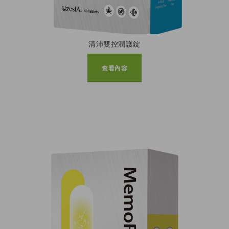
清沛雙控潤護錠
查看內容