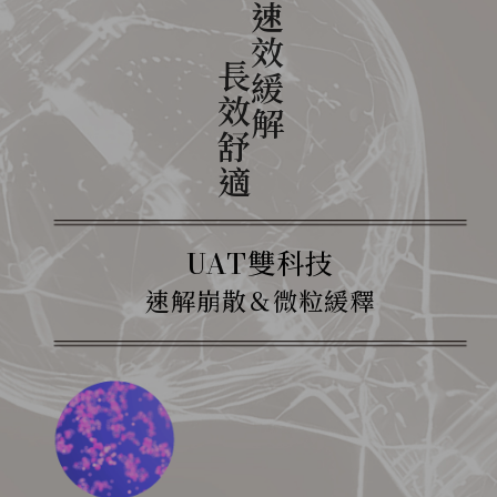
速效緩解
長效舒適
UAT雙科技
速解崩散＆微粒緩釋