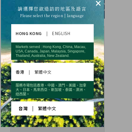
×
請選擇您欲造訪的地區及語言
Please select the region | language
HONG KONG
|
ENGLISH
Markets served : Hong Kong, China, Macau,
USA, Canada, Japan, Malaysia, Singapore,
Thailand, Australia, New Zealand.
香港
|
繁體中文
服務市場包括香港、中國、澳門、美國、加拿
大、日本、馬來西亞、新加坡、泰國、澳洲、
紐西蘭。
台灣
|
繁體中文