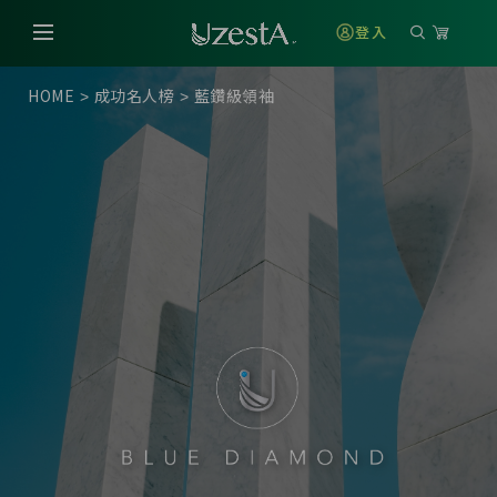
登入
HOME
成功名人榜
藍鑽級領袖
>
>