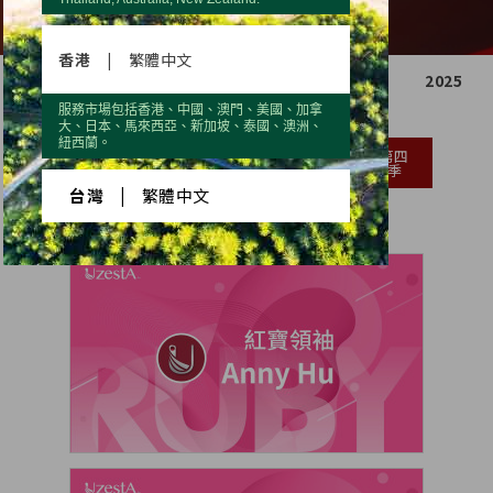
香港
|
繁體中文
2021
2022
2023
2024
2025
服務市場包括香港、中國、澳門、美國、加拿
大、日本、馬來西亞、新加坡、泰國、澳洲、
紐西蘭。
第一
第二
第三
第四
季
季
季
季
台灣
|
繁體中文