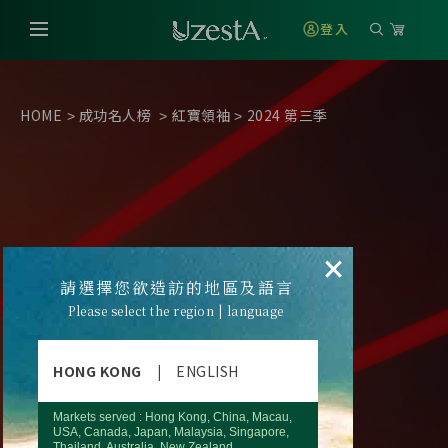
登入
HOME
成功名人榜
紅寶領袖
2024 第三季
>
>
>
×
請選擇您欲造訪的地區及語言
Please select the region | language
HONG KONG
|
ENGLISH
Markets served : Hong Kong, China, Macau,
USA, Canada, Japan, Malaysia, Singapore,
Thailand, Australia, New Zealand.