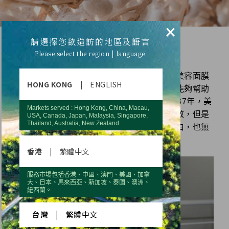
×
請選擇您欲造訪的地區及語言
——
Please select the region | language
許多人對蠶絲蛋白的認識僅侷限在紡織品或美容面膜
HONG KONG
|
ENGLISH
上，但更多人不知道的是，其實已經研發出能夠幫助
認知發展的蠶絲蛋白保健食品原料。
早在1937年，美
Markets served : Hong Kong, China, Macau,
國就已經發現蠶絲蛋白具有增進記憶力的功效，但是
USA, Canada, Japan, Malaysia, Singapore,
Thailand, Australia, New Zealand.
礙於技術發展，無法萃取足夠的有效蠶絲蛋白，也無
法精準鎖定特定胜肽片段進行萃取。
香港
|
繁體中文
服務市場包括香港、中國、澳門、美國、加拿
大、日本、馬來西亞、新加坡、泰國、澳洲、
紐西蘭。
台灣
|
繁體中文