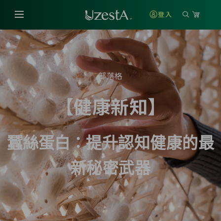
登入
部落格
【健康新知】
蠶絲蛋白
：提升認知健康的最
新秘密武器