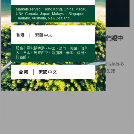
Markets served : Hong Kong, China, Macau,
USA, Canada, Japan, Malaysia, Singapore,
Thailand, Australia, New Zealand.
品牌
香港
|
繁體中文
當大家都在談論快樂與健康, 什麼是我們眼中
的?
服務市場包括香港、中國、澳門、美國、加拿
大、日本、馬來西亞、新加坡、泰國、澳洲、
紐西蘭。
人生有很多面向，很多追尋， 在這個過程中，我們常忽略許多
事。 忘記開心、忘記微笑， 忘記可以跌倒、容許犯錯...
台灣
|
繁體中文
CONTINUE READING