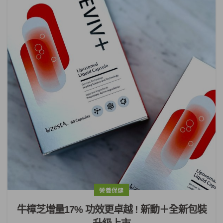
營養保健
牛樟芝增量17% 功效更卓越 ! 新動＋全新包裝