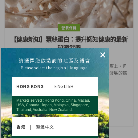
營養保健
【健康新知】蠶絲蛋白：提升認知健康的最新
秘密武器
×
請選擇您欲造訪的地區及語言
許多人對蠶絲蛋白的認識僅侷限在紡織品或美容面膜上，但
Please select the region | language
更多人不知道的是，其實已經研發出能夠幫助認知發展的蠶
絲蛋白保健食品原料。
HONG KONG
|
ENGLISH
CONTINUE READING
Markets served : Hong Kong, China, Macau,
USA, Canada, Japan, Malaysia, Singapore,
Thailand, Australia, New Zealand.
香港
|
繁體中文