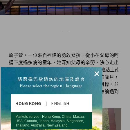
——
詹子萱，一位來自福建的勇敢女孩，從小在父母的呵
護下度過多病的童年，她深知父母的辛勞，決心走出
家鄉，為父母帶來更好的生活。16歲那年，她踏上南
×
方的土地，經歷了在澳門、新加坡等地的漂泊歲月，
請選擇您欲造訪的地區及語言
逐步從異鄉找到自己的定位，最終實現她的目標，並
Please select the region | language
把家鄉的父老視為她成功的動力。她說：「無論遇到
什麼困難，我都告訴自己絕不能倒下。」
HONG KONG
|
ENGLISH
Markets served : Hong Kong, China, Macau,
USA, Canada, Japan, Malaysia, Singapore,
Thailand, Australia, New Zealand.