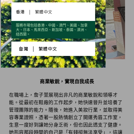
香港
|
繁體中文
服務市場包括香港、中國、澳門、美國、加拿
大、日本、馬來西亞、新加坡、泰國、澳洲、
紐西蘭。
台灣
|
繁體中文
商業敏銳，實現自我成長
在職場上，詹子萱展現出非凡的商業敏銳和領導才
能。從最初在鞋廠的工作起步，她快速晉升並培養了
管理團隊的能力。隨後，她進入美妝行業，並取得美
容專業證照，憑著一股熱情創立了開運秀眉工作室，
生意一度好到讓她分身乏術，但也因此透支了健康。
她形容那段時間的自己是「有錢卻無法享受」，這讓