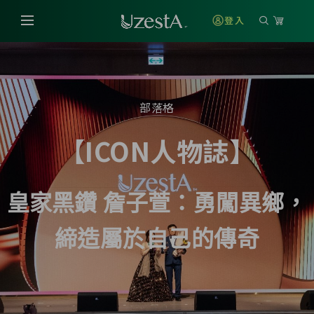
登入
部落格
【ICON人物誌】
皇家黑鑽 詹子萱
：勇闖異鄉，
締造屬於自己的傳奇