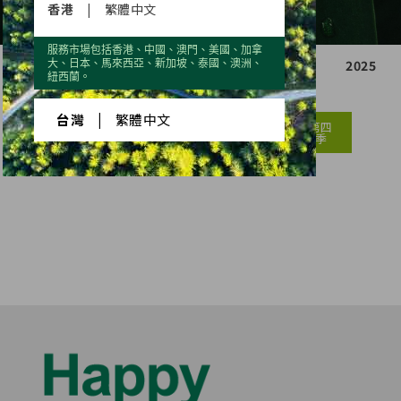
香港
|
繁體中文
服務市場包括香港、中國、澳門、美國、加拿
2021
2022
2023
2024
2025
大、日本、馬來西亞、新加坡、泰國、澳洲、
紐西蘭。
台灣
|
繁體中文
第一
第二
第三
第四
季
季
季
季