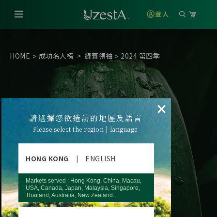
登入
HOME
成功名人榜
>
綠寶領袖
2024 第四季
>
>
×
請選擇您欲造訪的地區及語言
Please select the region | language
HONG KONG
|
ENGLISH
Markets served : Hong Kong, China, Macau,
USA, Canada, Japan, Malaysia, Singapore,
Thailand, Australia, New Zealand.