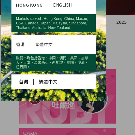
HONG KONG
|
ENGLISH
Markets served : Hong Kong, China, Macau,
2021
2022
2023
2024
2025
USA, Canada, Japan, Malaysia, Singapore,
Thailand, Australia, New Zealand.
第二
第三
第四
香港
|
繁體中文
季
季
季
服務市場包括香港、中國、澳門、美國、加拿
大、日本、馬來西亞、新加坡、泰國、澳洲、
紐西蘭。
台灣
|
繁體中文