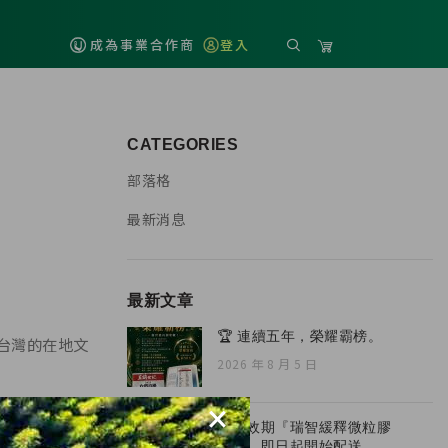
成為事業合作商
登入
CATEGORIES
部落格
最新消息
最新文章
🏆 連續五年，榮耀霸榜。
台灣的在地文
2026 年 8 月 5 日
×
全新效期『瑞智緩釋微粒膠
囊』，即日起開始配送。