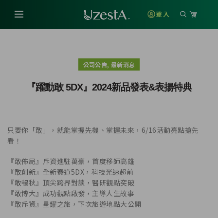
登入
,
公司公告
最新消息
『躍動敢 5DX』2024新品發表&表揚特典
只要你「敢」，就能掌握先機、掌握未來，6/16活動亮點搶先
看！
『敢佈局』斥資進駐萬豪，首度移師高雄
『敢創新』全新賽道5DX，科技光速超前
『敢暢秋』頂尖跨界對談，醫研觀點突破
『敢博大』成功觀點啟發，主導人生故事
『敢斥資』星耀之旅，下次旅遊地點大公開