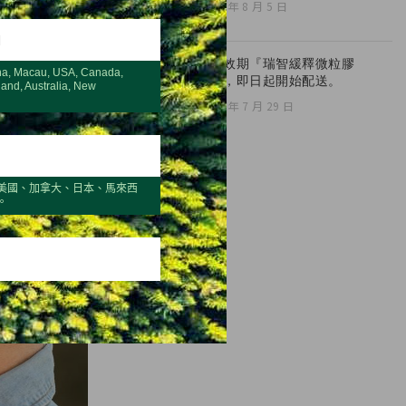
2026 年 8 月 5 日
H
全新效期『瑞智緩釋微粒膠
na, Macau, USA, Canada,
囊』，即日起開始配送。
land, Australia, New
2026 年 7 月 29 日
美國、加拿大、日本、馬來西
。