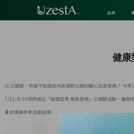
品牌
健康
🤵‍♂️父親節，你還不知道如何表達對父親的關心及愛意嗎？ 
7/21-8/10我們推出「健康型男 爸氣登場」父親節活動，讓爸
⬇️詳情請參考活動說明