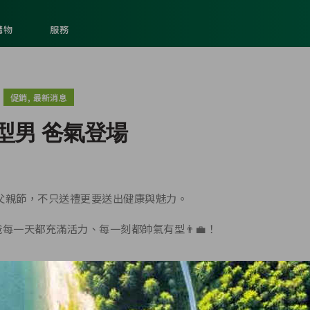
購物
服務
,
促銷
最新消息
型男 爸氣登場
今年父親節，不只送禮更要送出健康與魅力。
爸每一天都充滿活力、每一刻都帥氣有型👨‍💼！