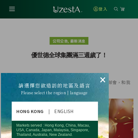
登入
,
公司公告
最新消息
優世德全球集團滿三週歲了！
×
感謝有您的持續支持和愛護，敬邀您參加3/29三週年茶會，和我
請選擇您欲造訪的地區及語言
們一同記錄美好時刻。凝聚，讓愛更靠近！
Please select the region | language
HONG KONG
|
ENGLISH
Markets served : Hong Kong, China, Macau,
USA, Canada, Japan, Malaysia, Singapore,
Thailand, Australia, New Zealand.