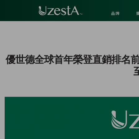
品牌
優世德全球首年榮登直銷排名前
至