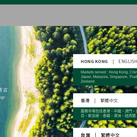
HONG KONG
|
ENGLIS
Markets served : Hong Kong, Chi
Japan, Malaysia, Singapore, Thai
Zealand.
語言
age
香港
|
繁體中文
服務市場包括香港、中國、澳門、
亞、新加坡、泰國、澳洲、紐西蘭
台灣
|
繁體中文