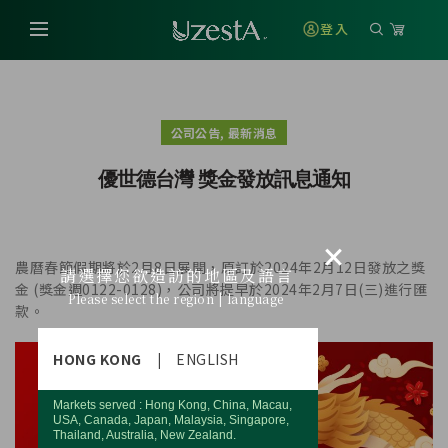
登入
,
公司公告
最新消息
優世德台灣 獎金發放訊息通知
×
農曆春節假期將於2月8日展開，原訂於2024年2月12日發放之獎
請選擇您欲造訪的地區及語言
金 (獎金週0122-0128)，公司將提早於2024年2月7日(三)進行匯
Please select the region | language
款。
HONG KONG
|
ENGLISH
Markets served : Hong Kong, China, Macau,
USA, Canada, Japan, Malaysia, Singapore,
Thailand, Australia, New Zealand.