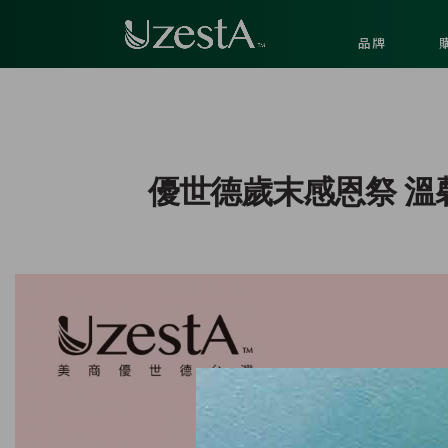
品牌
優世德歲末感恩祭 溫馨獻好