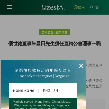
登入
,
公司公告
最新消息
優世德董事朱昌田先生獲任直銷公會理事一職
×
優世德成立以來，致力成為對世界有正面影響的公司。成立至今
請選擇您欲造訪的地區及語言
只有兩年多的時間，積極參與直銷產業公眾相關事務。
Please select the region | language
其中，優世德董事朱昌田先生獲任直銷公會理事一職，優世德公
司也參與擔任直銷協會多個委會員副召集人，期盼透過其對產業
HONG KONG
|
ENGLISH
的理念及影響力，為直銷產業發展貢獻一份心力。
Markets served : Hong Kong, China, Macau,
USA, Canada, Japan, Malaysia, Singapore,
Thailand, Australia, New Zealand.