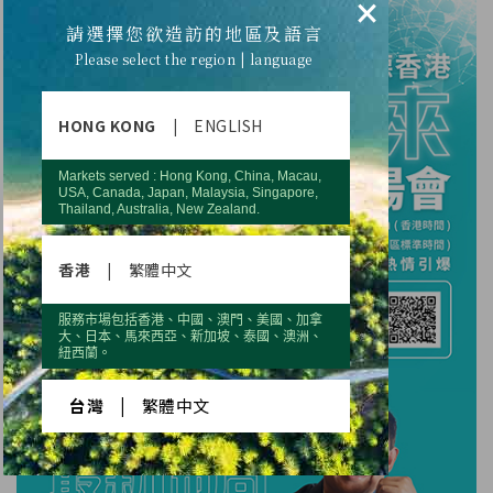
×
請選擇您欲造訪的地區及語言
Please select the region | language
HONG KONG
|
ENGLISH
Markets served : Hong Kong, China, Macau,
USA, Canada, Japan, Malaysia, Singapore,
Thailand, Australia, New Zealand.
香港
|
繁體中文
服務市場包括香港、中國、澳門、美國、加拿
大、日本、馬來西亞、新加坡、泰國、澳洲、
紐西蘭。
台灣
|
繁體中文