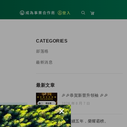
成為事業合作商
登入
CATEGORIES
部落格
最新消息
最新文章
🎉🎉恭賀新晉升領袖 🎉🎉
2026 年 8 月 7 日
×
🏆 連續五年，榮耀霸榜。