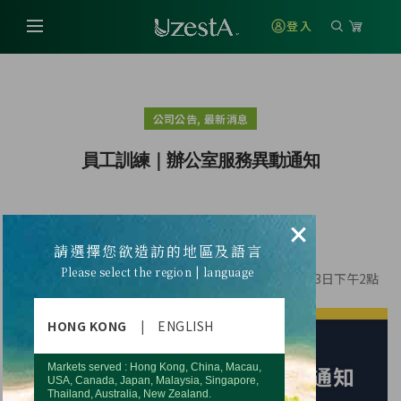
登入
,
公司公告
最新消息
員工訓練｜辦公室服務異動通知
×
台北辦公室服務時間異動通知
請選擇您欲造訪的地區及語言
親愛的領袖您好，
Please select the region | language
因應員工訓練及內部會議，台北辦公室於2025年10月23日下午2點
後，將暫停現場及電話服務，造成不便，敬請見諒！
HONG KONG
|
ENGLISH
Markets served : Hong Kong, China, Macau,
USA, Canada, Japan, Malaysia, Singapore,
Thailand, Australia, New Zealand.