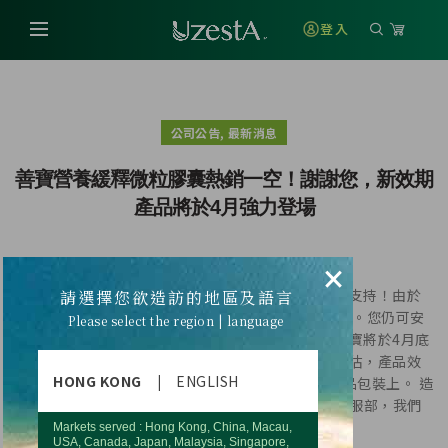
登入
,
公司公告
最新消息
善寶營養緩釋微粒膠囊熱銷一空！謝謝您，新效期
產品將於4月強力登場
×
親愛的事業合作商您好，感謝您一路以來對優世德的支持！由於
請選擇您欲造訪的地區及語言
訂單持續熱賣 ，善寶營養緩釋微粒膠囊全數銷售一空。您仍可安
Please select the region | language
心持續訂購，套組中的其它商品會優先為您寄出。善寶將於4月底
前陸續完成配送。新到貨之善寶通過產品安定測驗評估，產品效
HONG KONG
|
ENGLISH
期從24 個月調整至30個月，新保質效期將更新於產品包裝上。 造
成您的不便，敬祈見諒 ! 若有任何問題， 歡迎洽詢客服部，我們
竭誠為您服務。 再次 感謝您的支持與愛護。
Markets served : Hong Kong, China, Macau,
USA, Canada, Japan, Malaysia, Singapore,