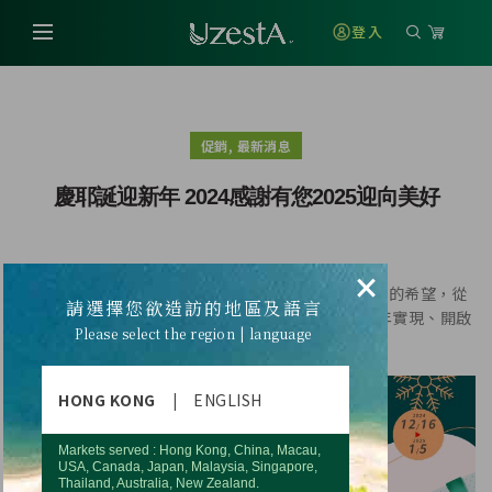
登入
,
促銷
最新消息
慶耶誕迎新年 2024感謝有您2025迎向美好
×
耶誕佳節溫情滿溢，帶著2024的美好回憶，迎向新年的希望，從
請選擇您欲造訪的地區及語言
心啟程，共同 邁向2025！願您的每一個心願都在新年實現、開啟
Please select the region | language
美好篇章！
HONG KONG
|
ENGLISH
Markets served : Hong Kong, China, Macau,
USA, Canada, Japan, Malaysia, Singapore,
Thailand, Australia, New Zealand.