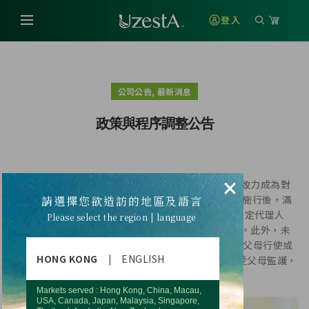
登入
,
公司公告
最新消息
政策與程序調整公告
×
優世德公司秉承“傳遞簡單、平衡及服務”的理念，致力成為對
世界有正面影響的公司。 112年1月1日調降成年年齡施行後，滿
請選擇您欲造訪的地區及語言
18歲就是成年人，可以獨立從事法律行為，不用 經法定代理人
Please select the region | language
（通常為父母）同意，可以簽契約、買手機、租房子。此外，未
成年子女 的權利義務，除法律另有規定外，原則上由父母行使或
HONG KONG
|
ENGLISH
負擔（俗稱監護權） ，子女18歲 成年以後，則不再受父母監護，
需自行行使或負擔權利義務。
Markets served : Hong Kong, China, Macau,
USA, Canada, Japan, Malaysia, Singapore,