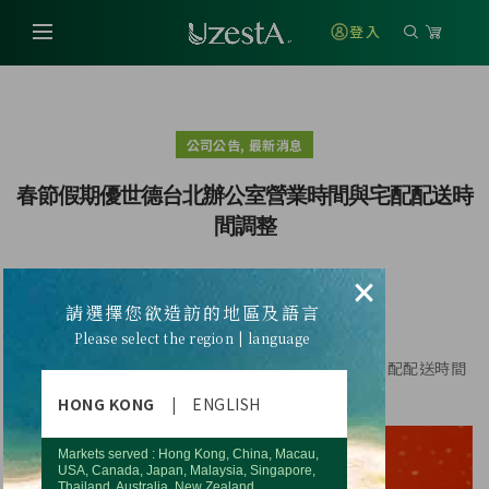
登入
,
公司公告
最新消息
春節假期優世德台北辦公室營業時間與宅配配送時
間調整
×
請選擇您欲造訪的地區及語言
金龍賀新歲 龍攜好運來
Please select the region | language
適逢農曆春節假期，優世德台灣辦公室營業時間與宅配配送時間
將有所調整
HONG KONG
|
ENGLISH
Markets served : Hong Kong, China, Macau,
USA, Canada, Japan, Malaysia, Singapore,
Thailand, Australia, New Zealand.