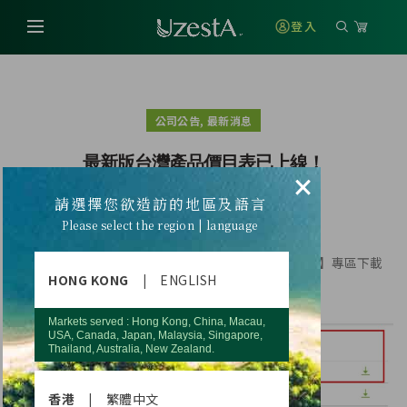
登入
,
公司公告
最新消息
最新版台灣產品價目表已上線！
×
請選擇您欲造訪的地區及語言
Please select the region | language
最新版台灣產品價目表已上線！
歡迎登入您的網路辦公室→【客戶服務】→【檔案下載】專區下載
HONG KONG
|
ENGLISH
參閱！
Markets served : Hong Kong, China, Macau,
USA, Canada, Japan, Malaysia, Singapore,
Thailand, Australia, New Zealand.
香港
|
繁體中文