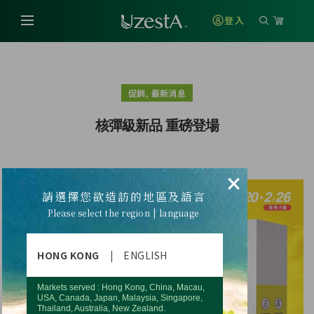
登入
,
促銷
最新消息
核彈級新品 重磅登場
×
請選擇您欲造訪的地區及語言
Please select the region | language
HONG KONG
|
ENGLISH
Markets served : Hong Kong, China, Macau,
USA, Canada, Japan, Malaysia, Singapore,
Thailand, Australia, New Zealand.