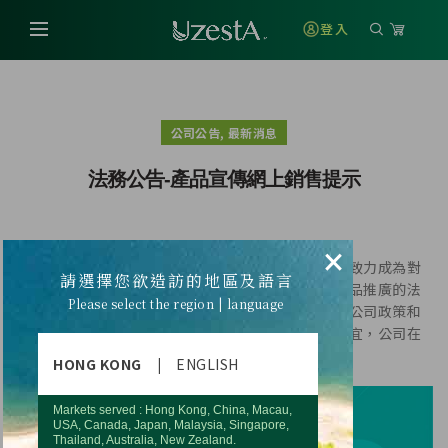
登入
,
公司公告
最新消息
法務公告-產品宣傳網上銷售提示
×
優世德公司秉承“傳遞簡單、平衡及服務”的理念，致力成為對
請選擇您欲造訪的地區及語言
世界有正面影響的公司。優世德公司一直遵守有關產品推廣的法
Please select the region | language
律和商業道德，致力於向顧客提供優質的產品。根據公司政策和
程序，就事業合作商對於宣傳方式和網上銷售相關事宜，公司在
此提示如下：
HONG KONG
|
ENGLISH
Markets served : Hong Kong, China, Macau,
USA, Canada, Japan, Malaysia, Singapore,
Thailand, Australia, New Zealand.