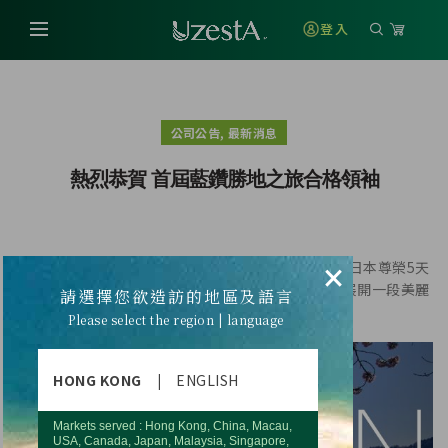
登入
,
公司公告
最新消息
熱烈恭賀 首屆藍鑽勝地之旅合格領袖
您準備好和優世德一起環遊世界了嗎？獨家安排的『日本尊榮5天
×
4夜之旅』，公司將於日本開放邊境及旅遊後，和您展開一段美麗
請選擇您欲造訪的地區及語言
旅程！
Please select the region | language
HONG KONG
|
ENGLISH
Markets served : Hong Kong, China, Macau,
USA, Canada, Japan, Malaysia, Singapore,