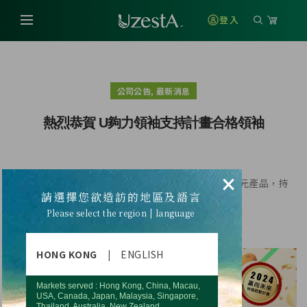
登入
,
公司公告
最新消息
熱烈恭賀 U夠力領袖支持計畫合格領袖
×
恭禧8月份台灣合格領袖 ，公司總計送出價值逾49萬元產品，持
請選擇您欲造訪的地區及語言
續支持領袖 巿場推廣更有力！
Please select the region | language
產品將於9/26起陸續配送
HONG KONG
|
ENGLISH
Markets served : Hong Kong, China, Macau,
USA, Canada, Japan, Malaysia, Singapore,
Thailand, Australia, New Zealand.