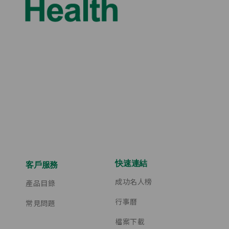
快速連結
客戶服務
成功名人榜
產品目錄
行事曆
常見問題
檔案下載