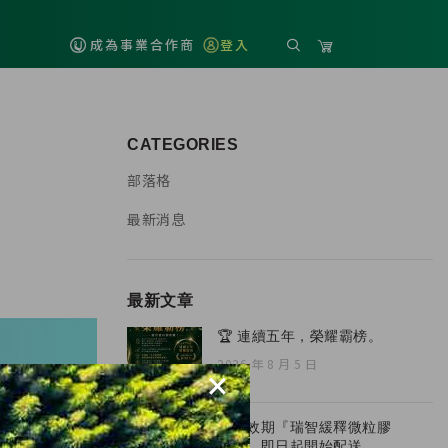
成為事業合作商
登入
CATEGORIES
部落格
最新消息
最新文章
🏆 連續五年，榮耀霸榜。
2026 年 8 月 5 日
×
全新效期『瑞智緩釋微粒膠
囊』，即日起開始配送。