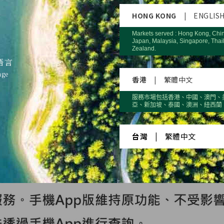
HONG KONG
|
ENGLIS
Markets served : Hong Kong, Chi
Japan, Malaysia, Singapore, Thai
Zealand.
語言
age
香港
|
繁體中文
服務市場包括香港、中國、澳門、
亞、新加坡、泰國、澳洲、紐西蘭
台灣
|
繁體中文