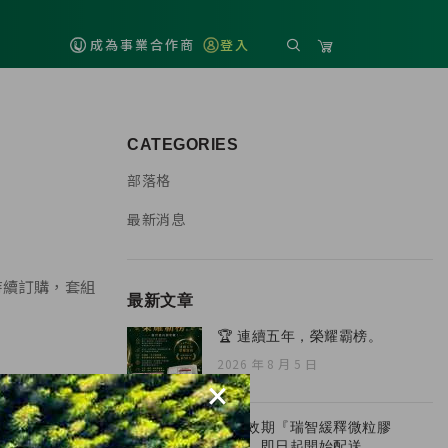
成為事業合作商
登入
CATEGORIES
部落格
最新消息
持續訂購，套組
最新文章
🏆 連續五年，榮耀霸榜。
2026 年 8 月 5 日
×
全新效期『瑞智緩釋微粒膠
囊』，即日起開始配送。