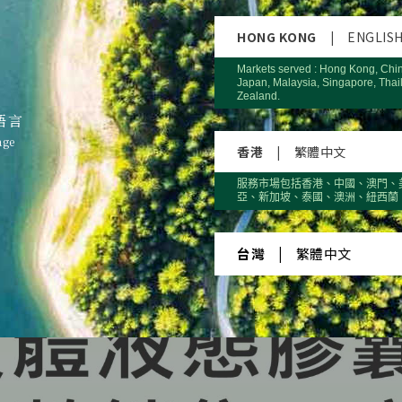
HONG KONG
|
ENGLIS
Markets served : Hong Kong, Chi
Japan, Malaysia, Singapore, Thai
Zealand.
語言
age
香港
|
繁體中文
服務市場包括香港、中國、澳門、
亞、新加坡、泰國、澳洲、紐西蘭
台灣
|
繁體中文