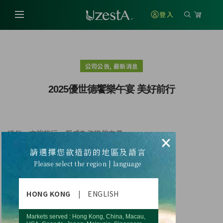
登入
,
公司公告
最新消息
2025優世德饗樂午宴 美好前行
讓每一次的旅行，都成為改變的力量。
×
請選擇您欲造訪的地區及語言
每個時刻，都是美好；
Please select the region | language
每個瞬間，都是精彩；
HONG KONG
|
ENGLISH
每段旅程，都是力量。
美好午宴，感恩、歡笑、
Markets served : Hong Kong, China, Macau,