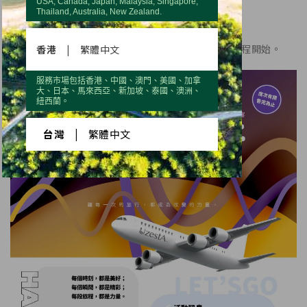
USA, Canada, Japan, Malaysia, Singapore,
Thailand, Australia, New Zealand.
超越未來、充滿力量， 一場超越千人大團聚。
請與我們一起，美好前行， 讓改變的力量從每一段旅程開始。
香港
|
繁體中文
服務市場包括香港、中國、澳門、美國、加拿
大、日本、馬來西亞、新加坡、泰國、澳洲、
紐西蘭。
台灣
|
繁體中文