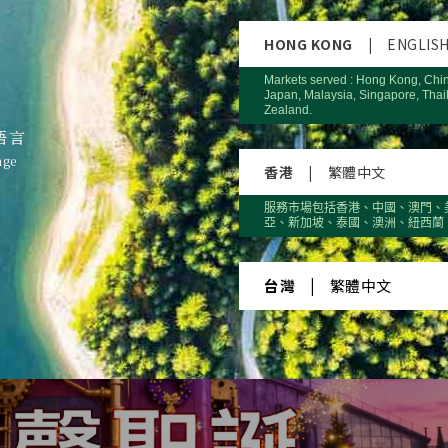
HONG KONG
|
ENGLIS
Markets served : Hong Kong, Chi
Japan, Malaysia, Singapore, Thai
Zealand.
語言
age
香港
|
繁體中文
服務市場包括香港、中國、澳門、
亞、新加坡、泰國、澳洲、紐西蘭
台灣
|
繁體中文