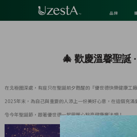
品牌
🎄 歡慶溫馨聖誕 
在北極圈深處，有座只在聖誕前夕甦醒的『優世德快樂健康工廠
2025年末，為自己與重要的人添上一份美好心意，在這個充
🎅今年聖誕節，跟著優世德一起用暖心點亮健康魔法吧！