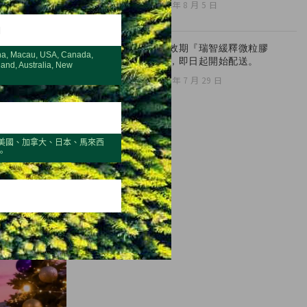
2026 年 8 月 5 日
H
全新效期『瑞智緩釋微粒膠
na, Macau, USA, Canada,
囊』，即日起開始配送。
land, Australia, New
2026 年 7 月 29 日
美國、加拿大、日本、馬來西
。