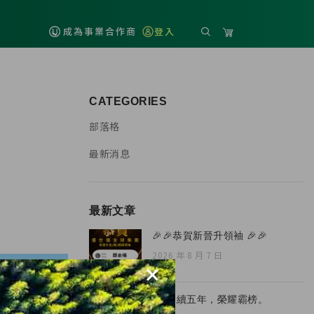
成為事業合作商
登入
CATEGORIES
部落格
最新消息
最新文章
🎉🎉恭賀新晉升領袖 🎉🎉
2026 年 8 月 7 日
×
🏆 連續五年，榮耀霸榜。