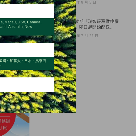
2026 年 8 月 5 日
H
全新效期『瑞智緩釋微粒膠
na, Macau, USA, Canada,
囊』，即日起開始配送。
land, Australia, New
2026 年 7 月 29 日
美國、加拿大、日本、馬來西
。