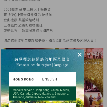
2026創新局 史上最大手筆投資
寶視傑Q凍黃金級升級 科技領航
金曲禮讚 共譜榮耀時刻
三喜臨門 超級好運禮瘋狂
鼓動世界 行政高層震撼揭開序幕
切勿錯過這埸年度超級盛會，購票立即洽詢業務及客服人員！
×
請選擇您欲造訪的地區及語言
Please select the region | language
HONG KONG
|
ENGLISH
Markets served : Hong Kong, China, Macau,
USA, Canada, Japan, Malaysia, Singapore,
Thailand, Australia, New Zealand.