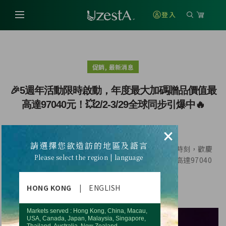
登入
,
促銷
最新消息
🎉5週年活動限時啟動，年度最大加碼贈品價值最
高達97040元！💥2/2-3/29全球同步引爆中🔥
×
請選擇您欲造訪的地區及語言
🎉優世德五歲生日了！在這個充滿期待與祝福的重要時刻，歡慶
Please select the region | language
推出週年限定促銷，年度最大加碼贈禮，贈品價值最高達97040
元！💥💥💥
HONG KONG
|
ENGLISH
5週年活動，限時啟動，2/2-3/29全球同步引爆中🔥！
Markets served : Hong Kong, China, Macau,
USA, Canada, Japan, Malaysia, Singapore,