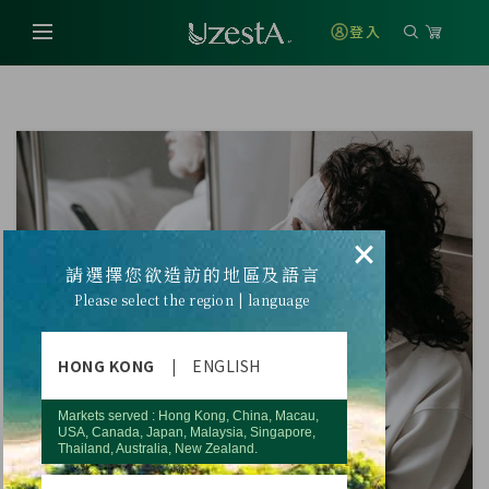
登入
×
請選擇您欲造訪的地區及語言
Please select the region | language
HONG KONG
|
ENGLISH
Markets served : Hong Kong, China, Macau,
USA, Canada, Japan, Malaysia, Singapore,
Thailand, Australia, New Zealand.