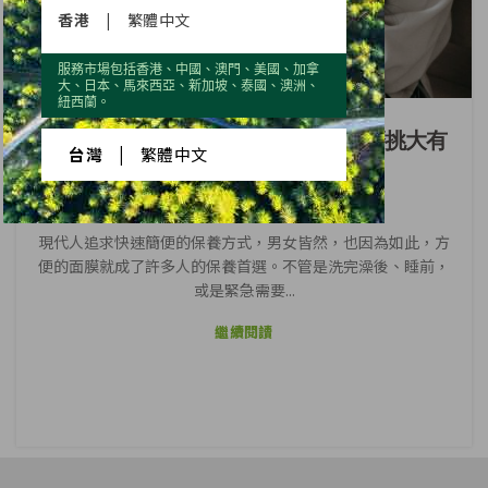
香港
|
繁體中文
服務市場包括香港、中國、澳門、美國、加拿
大、日本、馬來西亞、新加坡、泰國、澳洲、
美容保養
紐西蘭。
敷面膜總是弄得很狼狽不堪?面膜怎麼挑大有
台灣
|
繁體中文
學問
0
現代人追求快速簡便的保養方式，男女皆然，也因為如此，方
便的面膜就成了許多人的保養首選。不管是洗完澡後、睡前，
或是緊急需要...
繼續閱讀