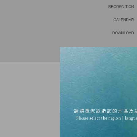
RECOGNITION
CALENDAR
DOWNLOAD
請選擇您欲造訪的地區及
Please select the region | langu