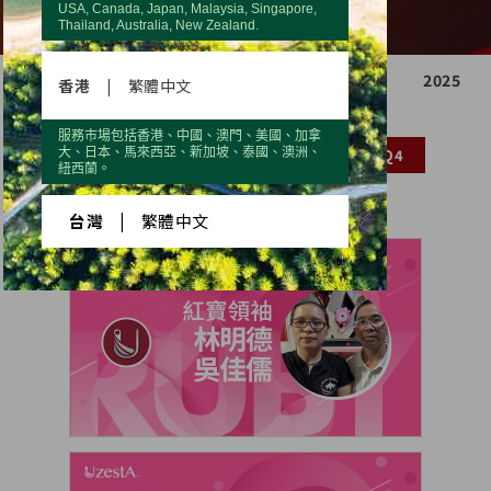
USA, Canada, Japan, Malaysia, Singapore,
Thailand, Australia, New Zealand.
2021
2022
2023
2024
2025
香港
|
繁體中文
服務市場包括香港、中國、澳門、美國、加拿
大、日本、馬來西亞、新加坡、泰國、澳洲、
Q1
Q2
Q3
Q4
紐西蘭。
台灣
|
繁體中文