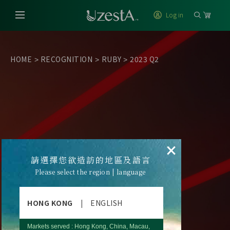
Log in
HOME
RECOGNITION
RUBY
2023 Q2
>
>
>
×
請選擇您欲造訪的地區及語言
Please select the region | language
HONG KONG
|
ENGLISH
Markets served : Hong Kong, China, Macau,