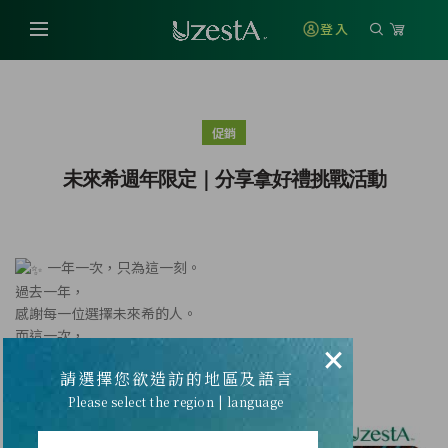
登入
促銷
未來希週年限定｜分享拿好禮挑戰活動
一年一次，只為這一刻。
過去一年，
感謝每一位選擇未來希的人。
而這一次，
×
我們準備的，不只是週年優惠。
請選擇您欲造訪的地區及語言
從美麗，到健康；
從產品，到驚喜。
Please select the region | language