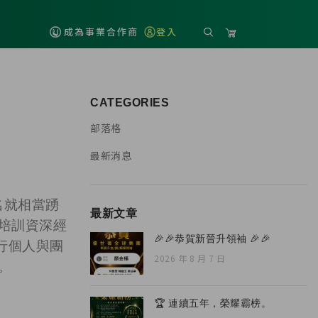
成為事業合作商
登入
CATEGORIES
部落格
最新消息
名就相當踴
最新文章
培訓資深經
🎉🎉恭賀新晉升領袖 🎉🎉
行個人與團
2026 年 8 月 7 日
。
🏆 連續五年，榮耀霸榜。