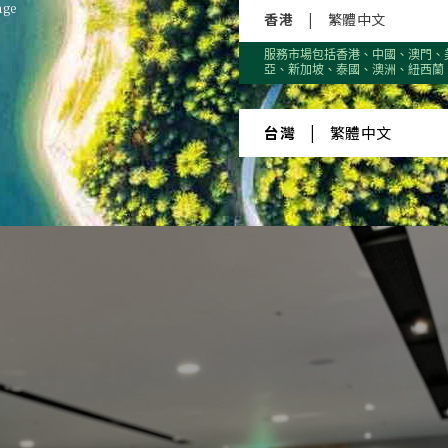
age
香港
|
繁體中文
服務市場包括香港、中國、澳門、
亞、新加坡、泰國、澳洲、紐西蘭
台灣
|
繁體中文
ustin 分享從數字分析個人與團隊領導