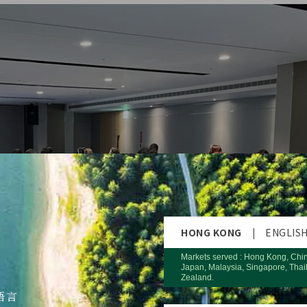
HONG KONG
|
ENGLIS
Markets served : Hong Kong, Chi
Japan, Malaysia, Singapore, Thai
Zealand.
語言